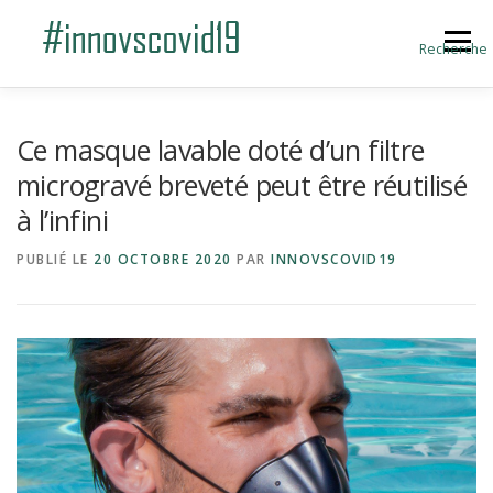
Aller au contenu
Menu
Recherche
ACCUEIL
BLOG
A PROPOS
Ce masque lavable doté d’un filtre
microgravé breveté peut être réutilisé
à l’infini
SOUMETTRE UNE INNOVATION
PUBLIÉ LE
20 OCTOBRE 2020
PAR
INNOVSCOVID19