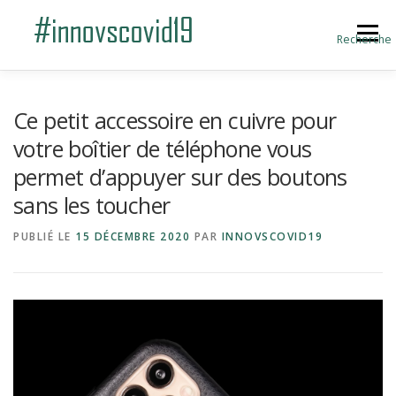
Aller au contenu
Menu
Recherche
ACCUEIL
BLOG
A PROPOS
Ce petit accessoire en cuivre pour
votre boîtier de téléphone vous
permet d’appuyer sur des boutons
SOUMETTRE UNE INNOVATION
sans les toucher
PUBLIÉ LE
15 DÉCEMBRE 2020
PAR
INNOVSCOVID19