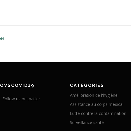
ON
NOVSCOVID19
CATÉGORIES
Amélioration de l'hygiène
Follow us on twitter
Assistance au corps médical
Lutte contre la contamination
Surveillance santé