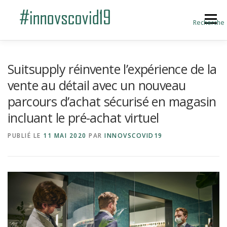
Aller au contenu
Menu
Recherche
ACCUEIL
BLOG
A PROPOS
Suitsupply réinvente l’expérience de la
vente au détail avec un nouveau
parcours d’achat sécurisé en magasin
SOUMETTRE UNE INNOVATION
incluant le pré-achat virtuel
PUBLIÉ LE
11 MAI 2020
PAR
INNOVSCOVID19