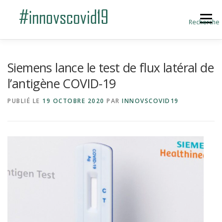
Aller au contenu
Menu
Recherche
ACCUEIL
BLOG
A PROPOS
Siemens lance le test de flux latéral de
l’antigène COVID-19
SOUMETTRE UNE INNOVATION
PUBLIÉ LE
19 OCTOBRE 2020
PAR
INNOVSCOVID19