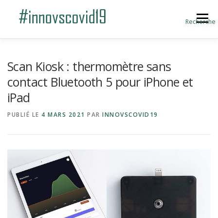
Aller au contenu
Menu
Recherche
ACCUEIL
BLOG
A PROPOS
Scan Kiosk : thermomètre sans
contact Bluetooth 5 pour iPhone et
iPad
SOUMETTRE UNE INNOVATION
PUBLIÉ LE
4 MARS 2021
PAR
INNOVSCOVID19