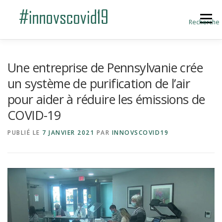
Aller au contenu
Menu
Recherche
ACCUEIL
BLOG
A PROPOS
Une entreprise de Pennsylvanie crée
un système de purification de l’air
pour aider à réduire les émissions de
SOUMETTRE UNE INNOVATION
COVID-19
PUBLIÉ LE
7 JANVIER 2021
PAR
INNOVSCOVID19