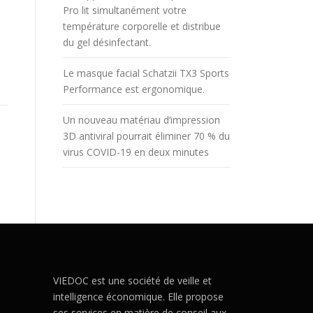
Pro lit simultanément votre
température corporelle et distribue
du gel désinfectant.
Le masque facial Schatzii TX3 Sports
Performance est ergonomique.
Un nouveau matériau d’impression
3D antiviral pourrait éliminer 70 % du
virus COVID-19 en deux minutes
VIEDOC est une société de veille et
intelligence économique. Elle propose
ses services en matière de conseil aux