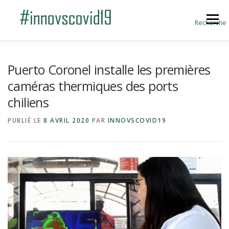
Aller au contenu
Menu
Recherche
ACCUEIL
BLOG
A PROPOS
Puerto Coronel installe les premières
caméras thermiques des ports
chiliens
SOUMETTRE UNE INNOVATION
PUBLIÉ LE
8 AVRIL 2020
PAR
INNOVSCOVID19