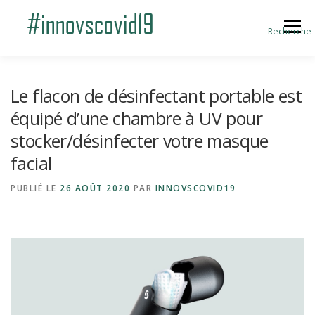
Aller au contenu
Menu
Recherche
ACCUEIL
BLOG
A PROPOS
Le flacon de désinfectant portable est
équipé d’une chambre à UV pour
stocker/désinfecter votre masque
SOUMETTRE UNE INNOVATION
facial
PUBLIÉ LE
26 AOÛT 2020
PAR
INNOVSCOVID19