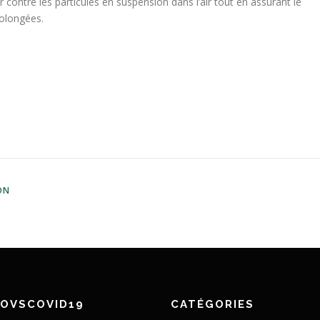
 contre les particules en suspension dans l’air tout en assurant le
rolongées.
ON
NOVSCOVID19
CATÉGORIES