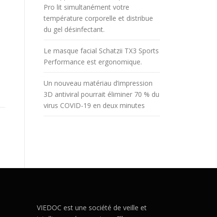
Pro lit simultanément votre
température corporelle et distribue
du gel désinfectant.
Le masque facial Schatzii TX3 Sports
Performance est ergonomique.
Un nouveau matériau d’impression
3D antiviral pourrait éliminer 70 % du
virus COVID-19 en deux minutes
VIEDOC est une société de veille et