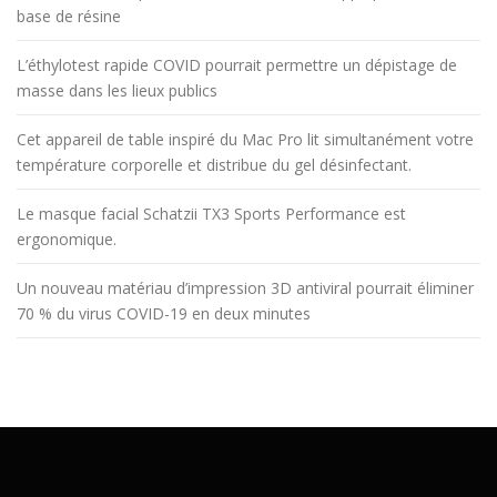
base de résine
L’éthylotest rapide COVID pourrait permettre un dépistage de
masse dans les lieux publics
Cet appareil de table inspiré du Mac Pro lit simultanément votre
température corporelle et distribue du gel désinfectant.
Le masque facial Schatzii TX3 Sports Performance est
ergonomique.
Un nouveau matériau d’impression 3D antiviral pourrait éliminer
70 % du virus COVID-19 en deux minutes