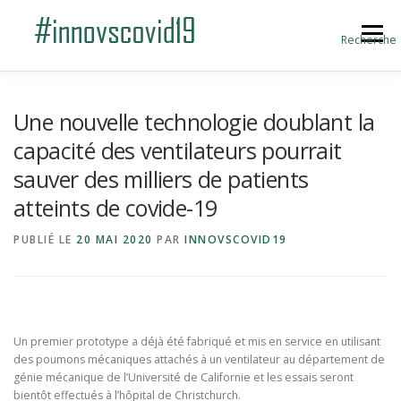
Aller au contenu
Menu
Recherche
ACCUEIL
BLOG
A PROPOS
Une nouvelle technologie doublant la
capacité des ventilateurs pourrait
sauver des milliers de patients
SOUMETTRE UNE INNOVATION
atteints de covide-19
PUBLIÉ LE
20 MAI 2020
PAR
INNOVSCOVID19
Un premier prototype a déjà été fabriqué et mis en service en utilisant
des poumons mécaniques attachés à un ventilateur au département de
génie mécanique de l’Université de Californie et les essais seront
bientôt effectués à l’hôpital de Christchurch.