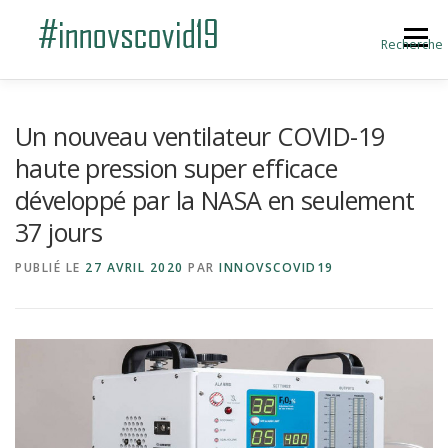
Aller au contenu
Menu
Recherche
ACCUEIL
BLOG
A PROPOS
Un nouveau ventilateur COVID-19
haute pression super efficace
développé par la NASA en seulement
SOUMETTRE UNE INNOVATION
37 jours
PUBLIÉ LE
27 AVRIL 2020
PAR
INNOVSCOVID19