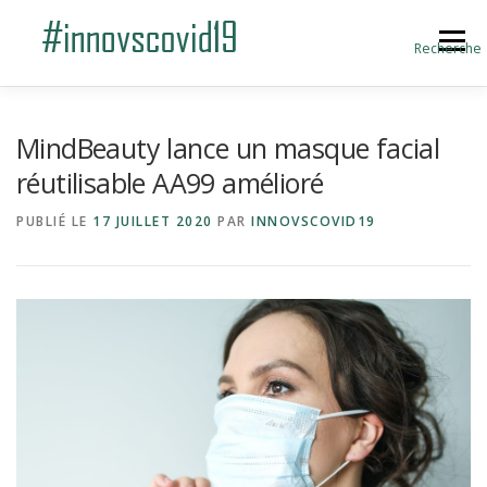
Aller au contenu
Menu
Recherche
ACCUEIL
BLOG
A PROPOS
MindBeauty lance un masque facial
réutilisable AA99 amélioré
SOUMETTRE UNE INNOVATION
PUBLIÉ LE
17 JUILLET 2020
PAR
INNOVSCOVID19