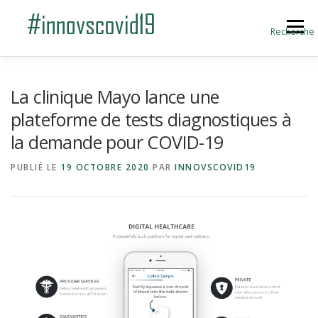
Aller au contenu
Menu
Recherche
ACCUEIL
BLOG
A PROPOS
La clinique Mayo lance une
plateforme de tests diagnostiques à
la demande pour COVID-19
SOUMETTRE UNE INNOVATION
PUBLIÉ LE
19 OCTOBRE 2020
PAR
INNOVSCOVID19