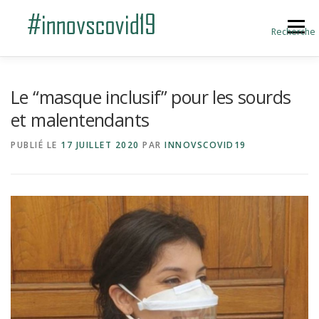
Aller au contenu
Menu
Recherche
ACCUEIL
BLOG
A PROPOS
Le “masque inclusif” pour les sourds
et malentendants
SOUMETTRE UNE INNOVATION
PUBLIÉ LE
17 JUILLET 2020
PAR
INNOVSCOVID19