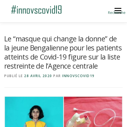
Aller au contenu
Menu
Recherche
ACCUEIL
BLOG
A PROPOS
Le “masque qui change la donne” de
la jeune Bengalienne pour les patients
atteints de Covid-19 figure sur la liste
SOUMETTRE UNE INNOVATION
restreinte de l’Agence centrale
PUBLIÉ LE
28 AVRIL 2020
PAR
INNOVSCOVID19