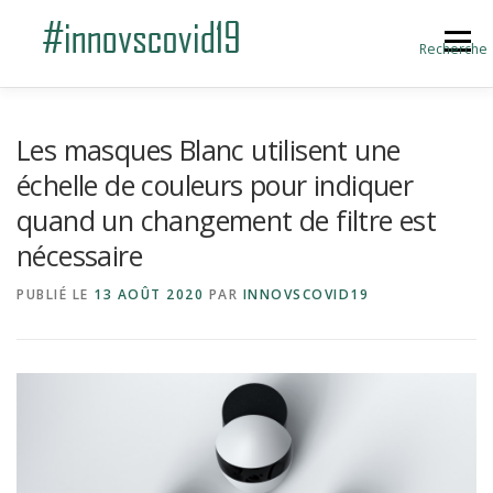
Aller au contenu
Menu
Recherche
ACCUEIL
BLOG
A PROPOS
Les masques Blanc utilisent une
échelle de couleurs pour indiquer
quand un changement de filtre est
SOUMETTRE UNE INNOVATION
nécessaire
PUBLIÉ LE
13 AOÛT 2020
PAR
INNOVSCOVID19