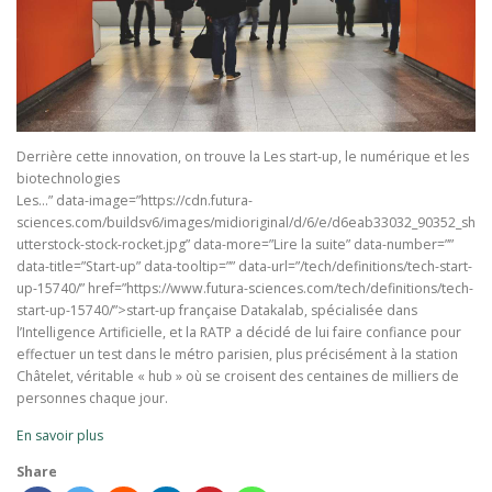
Derrière cette innovation, on trouve la Les start-up, le numérique et les
biotechnologies
Les…” data-image=”https://cdn.futura-
sciences.com/buildsv6/images/midioriginal/d/6/e/d6eab33032_90352_sh
utterstock-stock-rocket.jpg” data-more=”Lire la suite” data-number=””
data-title=”Start-up” data-tooltip=”” data-url=”/tech/definitions/tech-start-
up-15740/” href=”https://www.futura-sciences.com/tech/definitions/tech-
start-up-15740/”>
start-up
française
Datakalab
, spécialisée dans
l’
Intelligence Artificielle
, et la RATP a décidé de lui faire confiance pour
effectuer un test dans le métro parisien, plus précisément à la station
Châtelet, véritable «
hub
» où se croisent des centaines de milliers de
personnes chaque jour.
En savoir plus
Share