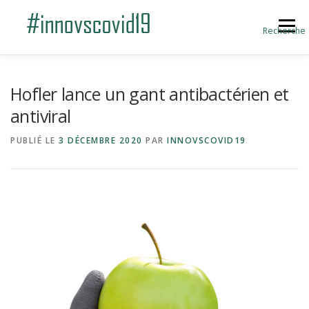
Aller au contenu
Menu
Recherche
ACCUEIL
BLOG
A PROPOS
Hofler lance un gant antibactérien et
antiviral
SOUMETTRE UNE INNOVATION
PUBLIÉ LE
3 DÉCEMBRE 2020
PAR
INNOVSCOVID19