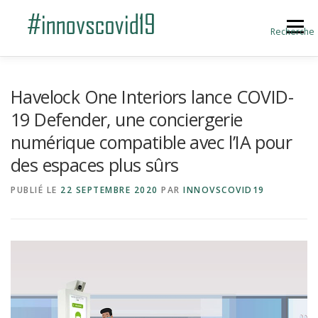
Aller au contenu
Menu
Recherche
ACCUEIL
BLOG
A PROPOS
Havelock One Interiors lance COVID-
19 Defender, une conciergerie
numérique compatible avec l’IA pour
SOUMETTRE UNE INNOVATION
des espaces plus sûrs
PUBLIÉ LE
22 SEPTEMBRE 2020
PAR
INNOVSCOVID19