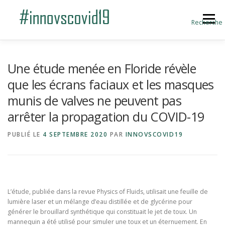
Aller au contenu
Menu
Recherche
ACCUEIL
BLOG
A PROPOS
Une étude menée en Floride révèle
que les écrans faciaux et les masques
munis de valves ne peuvent pas
SOUMETTRE UNE INNOVATION
arrêter la propagation du COVID-19
PUBLIÉ LE
4 SEPTEMBRE 2020
PAR
INNOVSCOVID19
L’étude, publiée dans la revue Physics of Fluids, utilisait une feuille de
lumière laser et un mélange d’eau distillée et de glycérine pour
générer le brouillard synthétique qui constituait le jet de toux. Un
mannequin a été utilisé pour simuler une toux et un éternuement. En