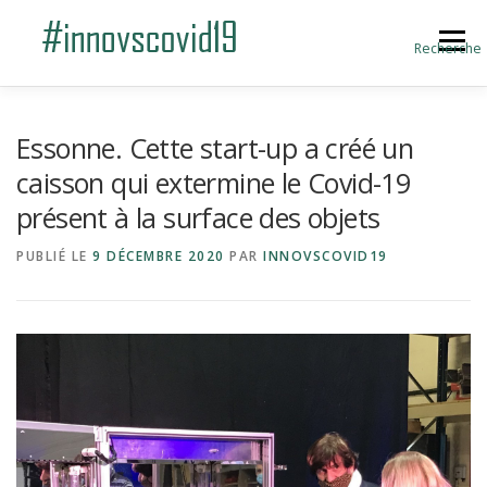
Aller au contenu
Menu
Recherche
ACCUEIL
BLOG
A PROPOS
Essonne. Cette start-up a créé un
caisson qui extermine le Covid-19
présent à la surface des objets
SOUMETTRE UNE INNOVATION
PUBLIÉ LE
9 DÉCEMBRE 2020
PAR
INNOVSCOVID19