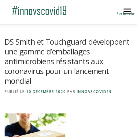
Aller au contenu
Menu
Recherche
ACCUEIL
BLOG
A PROPOS
DS Smith et Touchguard développent
une gamme d’emballages
antimicrobiens résistants aux
SOUMETTRE UNE INNOVATION
coronavirus pour un lancement
mondial
PUBLIÉ LE
10 DÉCEMBRE 2020
PAR
INNOVSCOVID19