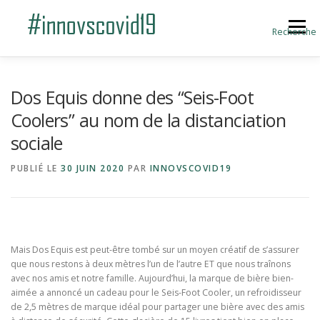
Aller au contenu
Menu
Recherche
ACCUEIL
BLOG
A PROPOS
Dos Equis donne des “Seis-Foot
Coolers” au nom de la distanciation
sociale
SOUMETTRE UNE INNOVATION
PUBLIÉ LE
30 JUIN 2020
PAR
INNOVSCOVID19
Mais Dos Equis est peut-être tombé sur un moyen créatif de s’assurer
que nous restons à deux mètres l’un de l’autre ET que nous traînons
avec nos amis et notre famille. Aujourd’hui, la marque de bière bien-
aimée a annoncé un cadeau pour le Seis-Foot Cooler, un refroidisseur
de 2,5 mètres de marque idéal pour partager une bière avec des amis