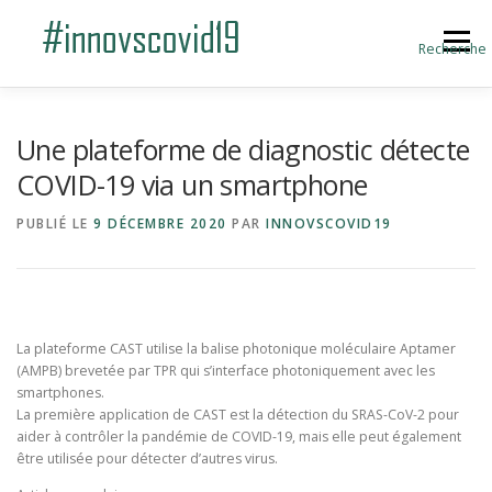
Aller au contenu
Menu
Recherche
ACCUEIL
BLOG
A PROPOS
Une plateforme de diagnostic détecte
COVID-19 via un smartphone
SOUMETTRE UNE INNOVATION
PUBLIÉ LE
9 DÉCEMBRE 2020
PAR
INNOVSCOVID19
La plateforme CAST utilise la balise photonique moléculaire Aptamer
(AMPB) brevetée par TPR qui s’interface photoniquement avec les
smartphones.
La première application de CAST est la détection du SRAS-CoV-2 pour
aider à contrôler la pandémie de COVID-19, mais elle peut également
être utilisée pour détecter d’autres virus.