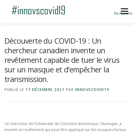
Aller au contenu
Menu
Recherche
ACCUEIL
BLOG
A PROPOS
Découverte du COVID-19 : Un
chercheur canadien invente un
revêtement capable de tuer le virus
SOUMETTRE UNE INNOVATION
sur un masque et d’empêcher la
transmission.
PUBLIÉ LE
17 DÉCEMBRE 2021
PAR
INNOVSCOVID19
Un chercheur de l’Université de Colombie-Britannique, Okanagan, a
inventé un revêtement qui peut être appliqué sur les masques faciaux