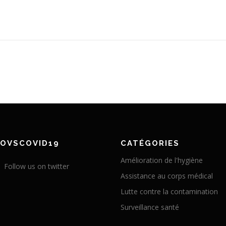
NOVSCOVID19
CATÉGORIES
Amélioration de l'hygiène
Follow us on twitter
Assistance au corps médical
Lutte contre la contamination
Surveillance santé