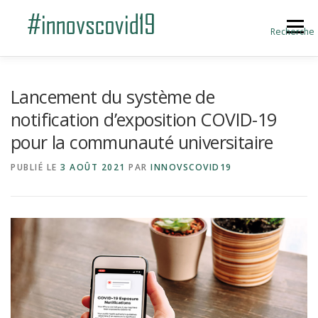
Aller au contenu
Menu
Recherche
ACCUEIL
BLOG
A PROPOS
Lancement du système de
notification d’exposition COVID-19
pour la communauté universitaire
SOUMETTRE UNE INNOVATION
PUBLIÉ LE
3 AOÛT 2021
PAR
INNOVSCOVID19