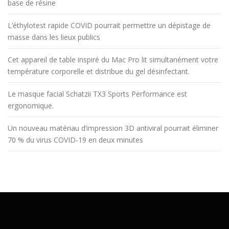
base de résine
L’éthylotest rapide COVID pourrait permettre un dépistage de
masse dans les lieux publics
Cet appareil de table inspiré du Mac Pro lit simultanément votre
température corporelle et distribue du gel désinfectant.
Le masque facial Schatzii TX3 Sports Performance est
ergonomique.
Un nouveau matériau d’impression 3D antiviral pourrait éliminer
70 % du virus COVID-19 en deux minutes