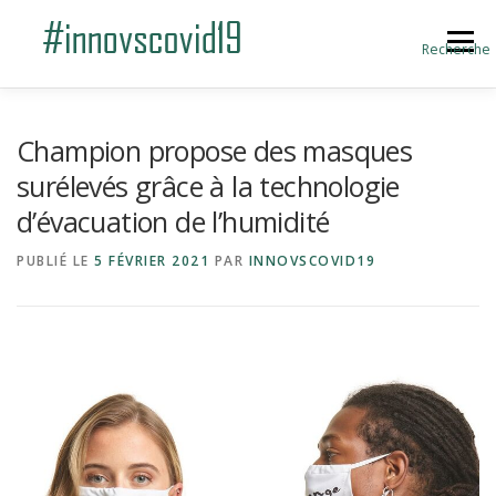
Aller au contenu
Menu
Recherche
ACCUEIL
BLOG
A PROPOS
Champion propose des masques
surélevés grâce à la technologie
d’évacuation de l’humidité
SOUMETTRE UNE INNOVATION
PUBLIÉ LE
5 FÉVRIER 2021
PAR
INNOVSCOVID19