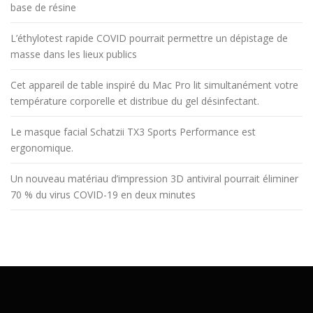
base de résine
L’éthylotest rapide COVID pourrait permettre un dépistage de
masse dans les lieux publics
Cet appareil de table inspiré du Mac Pro lit simultanément votre
température corporelle et distribue du gel désinfectant.
Le masque facial Schatzii TX3 Sports Performance est
ergonomique.
Un nouveau matériau d’impression 3D antiviral pourrait éliminer
70 % du virus COVID-19 en deux minutes