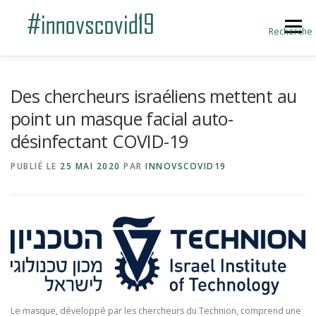
Aller au contenu
Menu
Recherche
ACCUEIL
BLOG
A PROPOS
Des chercheurs israéliens mettent au
point un masque facial auto-
désinfectant COVID-19
SOUMETTRE UNE INNOVATION
PUBLIÉ LE
25 MAI 2020
PAR
INNOVSCOVID19
Le masque, développé par les chercheurs du Technion, comprend une