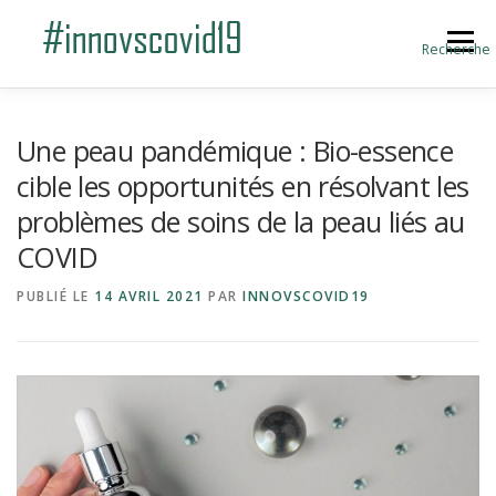
Aller au contenu
Menu
Recherche
ACCUEIL
BLOG
A PROPOS
Une peau pandémique : Bio-essence
cible les opportunités en résolvant les
problèmes de soins de la peau liés au
SOUMETTRE UNE INNOVATION
COVID
PUBLIÉ LE
14 AVRIL 2021
PAR
INNOVSCOVID19