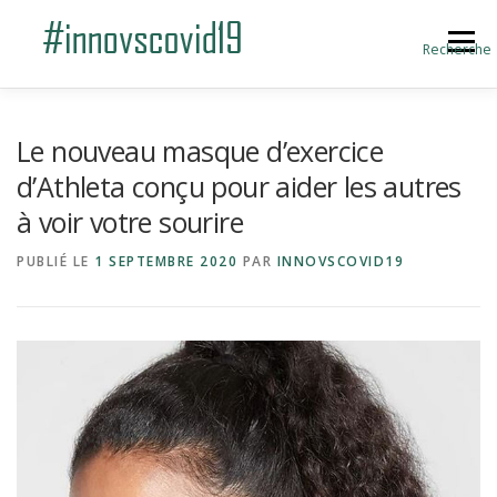
Aller au contenu
Menu
Recherche
ACCUEIL
BLOG
A PROPOS
Le nouveau masque d’exercice
d’Athleta conçu pour aider les autres
à voir votre sourire
SOUMETTRE UNE INNOVATION
PUBLIÉ LE
1 SEPTEMBRE 2020
PAR
INNOVSCOVID19