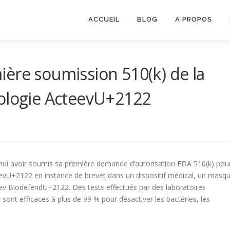
ACCUEIL
BLOG
A PROPOS
ère soumission 510(k) de la
nologie ActeevU+2122
ui avoir soumis sa première demande d’autorisation FDA 510(k) pou
evU+2122 en instance de brevet dans un dispositif médical, un masq
ev BiodefendU+2122. Des tests effectués par des laboratoires
ont efficaces à plus de 99 % pour désactiver les bactéries, les