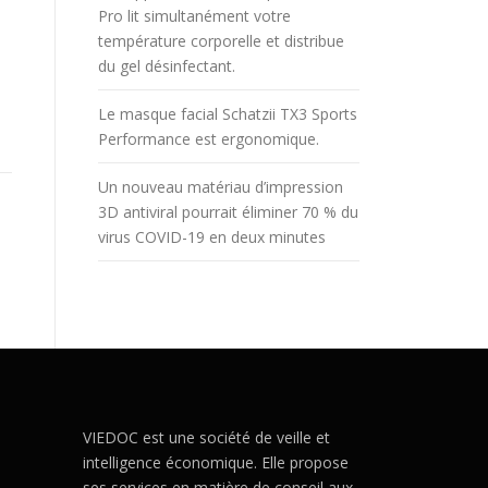
Pro lit simultanément votre
température corporelle et distribue
du gel désinfectant.
Le masque facial Schatzii TX3 Sports
Performance est ergonomique.
Un nouveau matériau d’impression
3D antiviral pourrait éliminer 70 % du
virus COVID-19 en deux minutes
VIEDOC est une société de veille et
intelligence économique. Elle propose
ses services en matière de conseil aux