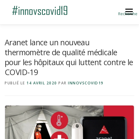
Aller au contenu
Menu
Recherche
ACCUEIL
BLOG
A PROPOS
Aranet lance un nouveau
thermomètre de qualité médicale
pour les hôpitaux qui luttent contre le
SOUMETTRE UNE INNOVATION
COVID-19
PUBLIÉ LE
14 AVRIL 2020
PAR
INNOVSCOVID19