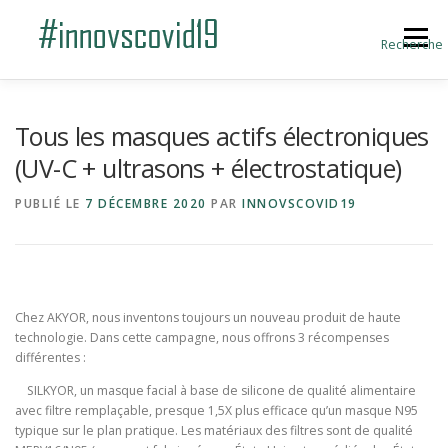
Aller au contenu
Menu
Recherche
ACCUEIL
BLOG
A PROPOS
Tous les masques actifs électroniques
(UV-C + ultrasons + électrostatique)
SOUMETTRE UNE INNOVATION
PUBLIÉ LE
7 DÉCEMBRE 2020
PAR
INNOVSCOVID19
Chez AKYOR, nous inventons toujours un nouveau produit de haute
technologie. Dans cette campagne, nous offrons 3 récompenses
différentes :
SILKYOR, un masque facial à base de silicone de qualité alimentaire
avec filtre remplaçable, presque 1,5X plus efficace qu’un masque N95
typique sur le plan pratique. Les matériaux des filtres sont de qualité