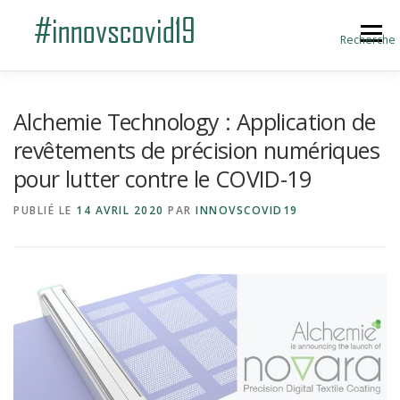
Aller au contenu
Menu
Recherche
ACCUEIL
BLOG
A PROPOS
Alchemie Technology : Application de
revêtements de précision numériques
pour lutter contre le COVID-19
SOUMETTRE UNE INNOVATION
PUBLIÉ LE
14 AVRIL 2020
PAR
INNOVSCOVID19