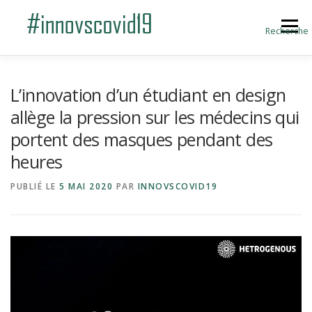
Aller au contenu
Menu
Recherche
ACCUEIL
BLOG
A PROPOS
L’innovation d’un étudiant en design
allège la pression sur les médecins qui
portent des masques pendant des
SOUMETTRE UNE INNOVATION
heures
PUBLIÉ LE
5 MAI 2020
PAR
INNOVSCOVID19