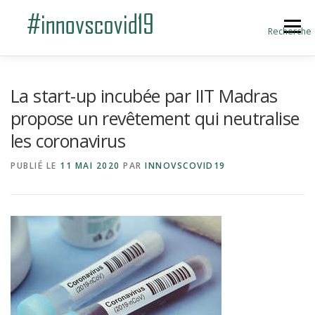
Aller au contenu
Menu
Recherche
ACCUEIL
BLOG
A PROPOS
La start-up incubée par IIT Madras
propose un revêtement qui neutralise
les coronavirus
SOUMETTRE UNE INNOVATION
PUBLIÉ LE
11 MAI 2020
PAR
INNOVSCOVID19