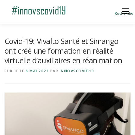
Aller au contenu
Menu
Recherche
ACCUEIL
BLOG
A PROPOS
Covid-19: Vivalto Santé et Simango
ont créé une formation en réalité
virtuelle d’auxiliaires en réanimation
SOUMETTRE UNE INNOVATION
PUBLIÉ LE
6 MAI 2021
PAR
INNOVSCOVID19