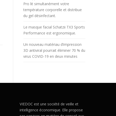
Pro lit simultanément votre
température corporelle et distribue
du gel désinfectant.
Le masque facial Schatzii TX3 Sports
Performance est ergonomique.
Un nouveau matériau d’impression
3D antiviral pourrait éliminer 70 % du
virus COVID-19 en deux minutes
VIEDOC est une société de veille et
intelligence économique. Elle propose
ses services en matière de conseil aux