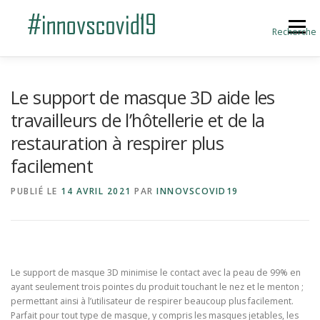
Aller au contenu
Menu
Recherche
ACCUEIL
BLOG
A PROPOS
Le support de masque 3D aide les
travailleurs de l’hôtellerie et de la
restauration à respirer plus
SOUMETTRE UNE INNOVATION
facilement
PUBLIÉ LE
14 AVRIL 2021
PAR
INNOVSCOVID19
Le support de masque 3D minimise le contact avec la peau de 99% en
ayant seulement trois pointes du produit touchant le nez et le menton ;
permettant ainsi à l’utilisateur de respirer beaucoup plus facilement.
Parfait pour tout type de masque, y compris les masques jetables, les