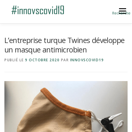
Aller au contenu
Menu
Recherche
ACCUEIL
BLOG
A PROPOS
L’entreprise turque Twines développe
un masque antimicrobien
SOUMETTRE UNE INNOVATION
PUBLIÉ LE
9 OCTOBRE 2020
PAR
INNOVSCOVID19